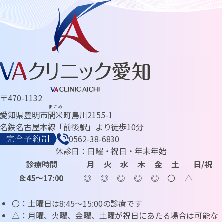
〒470-1132
まごめ
愛知県豊明市
間米
町島川2155-1
名鉄名古屋本線「前後駅」より徒歩10分
0562-38-6830
休診日：日曜・祝日・年末年始
診療時間
月
火
水
木
金
土
日/祝
8:45～17:00
◎
◎
◎
◎
◎
〇
△
〇：土曜日は8:45～15:00の診療です
△：月曜、火曜、金曜、土曜が祝日にあたる場合は可能な